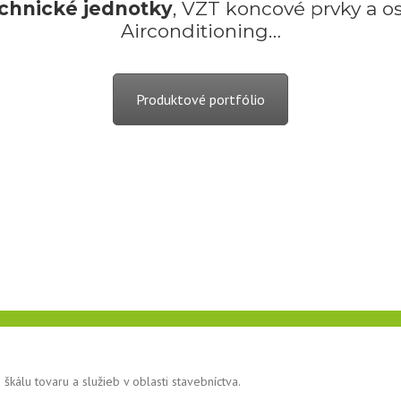
chnické jednotky
, VZT koncové prvky a os
Airconditioning…
Produktové portfólio
„Svetová jednotka v klimatizácii a chladení
teligentnou technológiou, nízkou hlučnosťou, jednodu
a priestoru a variabilným návrhom podľa požiadaviek 
škálu tovaru a služieb v oblasti stavebníctva.