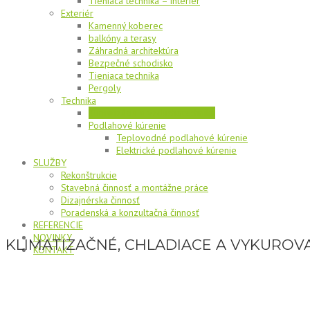
Tieniaca technika – interiér
Exteriér
Kamenný koberec
balkóny a terasy
Záhradná architektúra
Bezpečné schodisko
Tieniaca technika
Pergoly
Technika
Klimatizácia a vzduchotechnika
Podlahové kúrenie
Teplovodné podlahové kúrenie
Elektrické podlahové kúrenie
SLUŽBY
Rekonštrukcie
Stavebná činnosť a montážne práce
Dizajnérska činnosť
Poradenská a konzultačná činnosť
REFERENCIE
NOVINKY
KLIMATIZAČNÉ, CHLADIACE A VYKUROV
KONTAKT