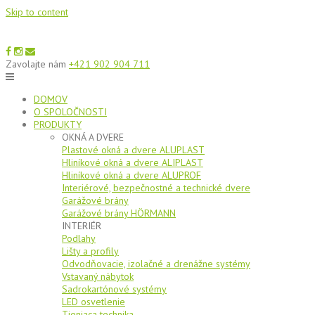
Skip to content
Zavolajte nám
+421 902 904 711
DOMOV
O SPOLOČNOSTI
PRODUKTY
OKNÁ A DVERE
Plastové okná a dvere ALUPLAST
Hliníkové okná a dvere ALIPLAST
Hliníkové okná a dvere ALUPROF
Interiérové, bezpečnostné a technické dvere
Garážové brány
Garážové brány HÖRMANN
INTERIÉR
Podlahy
Lišty a profily
Odvodňovacie, izolačné a drenážne systémy
Vstavaný nábytok
Sadrokartónové systémy
LED osvetlenie
Tieniaca technika