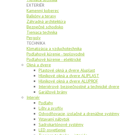
EXTERIÉR
Kamenný koberec
Balkóny a terasy
Záhradná architektúra
Bezpečné schodisko
Tieniaca technika
Pergoly
TECHNIKA
Klimatizácia a vzduchotechnika
Podlahové kúrenie - teplovodné
Podlahové kúrenie - elektrické
Okná a dvere
Plastové okná a dvere Aluplast
Hliníkové okná a dvere ALIPLAST
Hliníkové okná a dvere ALUPROF
Interiérové, bezpečnostné a technické dvere
Garážové brány
Interiér
Podlahy
Lišty a profily
Odvodňovacie, izolačné a drenážne systémy
Vstavaný nábytok
Sadrokartónové systémy
LED osvetlenie