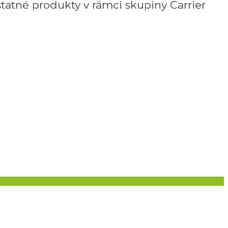
tatné produkty v rámci skupiny Carrier
“
chou inštaláciou bez narušenia architektonického
klienta.