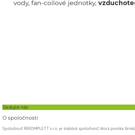
vody, fan-coilové jednotky,
vzduchote
Klimatizačné zariadenia Carrier sa vyznačujú in
riešeni
Sledujte nás
O spoločnosti
Spoločnosť REKOMPLETT s.r.o. je stabilná spoločnosť, ktorá ponúka širokú 