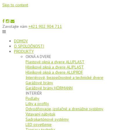
Skip to content
Zavolajte nám
+421 902 904 711
DOMOV
O SPOLOČNOSTI
PRODUKTY
OKNÁ A DVERE
Plastové okná a dvere ALUPLAST
Hliníkové okná a dvere ALIPLAST
Hliníkové okná a dvere ALUPROF
Interiérové, bezpečnostné a technické dvere
Garážové brány
Garážové brány HÖRMANN
INTERIÉR
Podlahy
Lišty a profily
Odvodňovacie, izolačné a drenážne systémy
Vstavaný nábytok
Sadrokartónové systémy
LED osvetlenie
Tieniaca technika