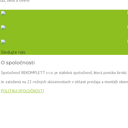
Sledujte nás
O spoločnosti
Spoločnosť REKOMPLETT s.r.o. je stabilná spoločnosť, ktorá ponúka širokú š
Je založená na 22-ročných skúsenostiach v oblasti predaja a montáži okien
POLITIKA SPOLOČNOSTI