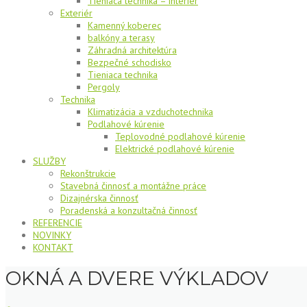
Tieniaca technika – interiér
Exteriér
Kamenný koberec
balkóny a terasy
Záhradná architektúra
Bezpečné schodisko
Tieniaca technika
Pergoly
Technika
Klimatizácia a vzduchotechnika
Podlahové kúrenie
Teplovodné podlahové kúrenie
Elektrické podlahové kúrenie
SLUŽBY
Rekonštrukcie
Stavebná činnosť a montážne práce
Dizajnérska činnosť
Poradenská a konzultačná činnosť
REFERENCIE
NOVINKY
KONTAKT
OKNÁ A DVERE VÝKLADOV