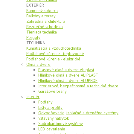
EXTERIÉR
Kamenný koberec
Balkóny a terasy
Záhradná architektúra
Bezpečné schodisko
Tieniaca technika
Pergoly
TECHNIKA
Klimatizácia a vzduchotechnika
Podlahové kúrenie - teplovodné
Podlahové kúrenie - elektrické
Okná a dvere
Plastové okná a dvere Aluplast
Hliníkové okná a dvere ALIPLAST
Hliníkové okná a dvere ALUPROF
Interiérové, bezpečnostné a technické dvere
Garážové brány
Interiér
Podlahy
Lišty a profily
Odvodňovacie, izolačné a drenážne systémy
Vstavaný nábytok
Sadrokartónové systémy
LED osvetlenie