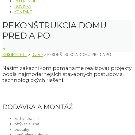
REFERENCIE
NOVINKY
KONTAKT
REKONŠTRUKCIA DOMU
PRED A PO
REKOMPLETT
>
Dvere
>
REKONŠTRUKCIA DOMU PRED A PO
Našim zákazníkom pomáhame realizovať projekty
podľa najmodernejších stavebných postupov a
technologických riešení.
DODÁVKA A MONTÁŽ
kuchynská linka
obývacia izba
podlahy
nové okná a dvere