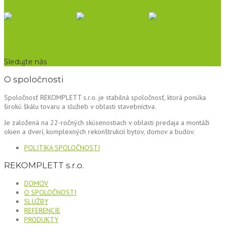
Sledujte nás
O spoločnosti
Spoločnosť REKOMPLETT s.r.o. je stabilná spoločnosť, ktorá ponúka
širokú škálu tovaru a služieb v oblasti stavebníctva.
Je založená na 22-ročných skúsenostiach v oblasti predaja a montáži
okien a dverí, komplexných rekonštrukcií bytov, domov a budov.
POLITIKA SPOLOČNOSTI
REKOMPLETT s.r.o.
DOMOV
O SPOLOČNOSTI
SLUŽBY
REFERENCIE
PRODUKTY