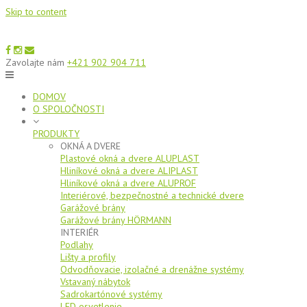
Skip to content
Zavolajte nám
+421 902 904 711
DOMOV
O SPOLOČNOSTI
PRODUKTY
OKNÁ A DVERE
Plastové okná a dvere ALUPLAST
Hliníkové okná a dvere ALIPLAST
Hliníkové okná a dvere ALUPROF
Interiérové, bezpečnostné a technické dvere
Garážové brány
Garážové brány HÖRMANN
INTERIÉR
Podlahy
Lišty a profily
Odvodňovacie, izolačné a drenážne systémy
Vstavaný nábytok
Sadrokartónové systémy
LED osvetlenie