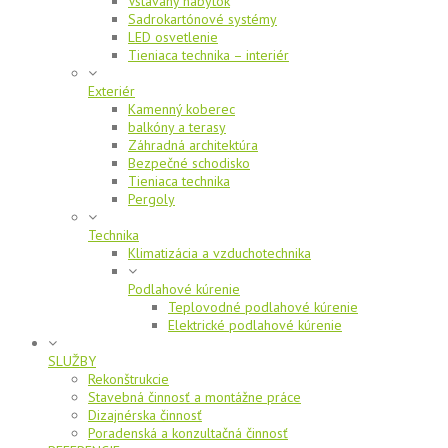
Vstavaný nábytok
Sadrokartónové systémy
LED osvetlenie
Tieniaca technika – interiér
Exteriér
Kamenný koberec
balkóny a terasy
Záhradná architektúra
Bezpečné schodisko
Tieniaca technika
Pergoly
Technika
Klimatizácia a vzduchotechnika
Podlahové kúrenie
Teplovodné podlahové kúrenie
Elektrické podlahové kúrenie
SLUŽBY
Rekonštrukcie
Stavebná činnosť a montážne práce
Dizajnérska činnosť
Poradenská a konzultačná činnosť