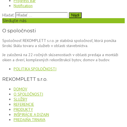
Progress Bar
Notification
Hľadať:
Sledujte nás
O spoločnosti
Spoločnosť REKOMPLETT s.r.o. je stabilná spoločnosť, ktorá ponúka
širokú škálu tovaru a služieb v oblasti stavebníctva.
Je založená na 22-ročných skúsenostiach v oblasti predaja a montáži
okien a dverí, komplexných rekonštrukcií bytov, domov a budov.
POLITIKA SPOLOČNOSTI
REKOMPLETT s.r.o.
DOMOV
O SPOLOČNOSTI
SLUŽBY
REFERENCIE
PRODUKTY
INŠPIRÁCIE A DIZAJN
PREDAJŇA TRNAVA