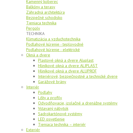
Kamenný koberec
Balkóny a terasy
Záhradná architektúra
Bezpečné schodisko
Tieniaca technika
Pergoly
TECHNIKA
Klimatizácia a vzduchotechnika
Podlahové kúrenie - teplovodné
Podlahové kúrenie - elektrické
Okná a dvere
Plastové okná a dvere Aluplast
Hliníkové okná a dvere ALIPLAST
Hliníkové okná a dvere ALUPROF
Interiérové, bezpečnostné a technické dvere
Garážové brány
Interiér
Podlahy
Lišty a profily
Odvodňovacie, izolačné a drenážne systémy
Vstavaný nábytok
Sadrokartónové systémy
LED osvetlenie
Tieniaca technika – interiér
Exteriér