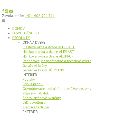
Zavolajte nám
+421 902 904 711
DOMOV
O SPOLOČNOSTI
PRODUKTY
OKNÁ A DVERE
Plastové okná a dvere ALUPLAST
Hliníkové okná a dvere ALIPLAST
Hliníkové okná a dvere ALUPROF
Interiérové, bezpečnostné a technické dvere
Garážové brány
Garážové brány HÖRMANN
INTERIÉR
Podlahy
Lišty a profily
Odvodňovacie, izolačné a drenážne systémy
Vstavaný nábytok
Sadrokartónové systémy
LED osvetlenie
Tieniaca technika
EXTERIÉR