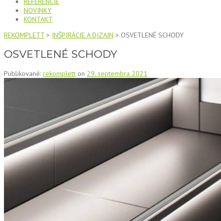
REFERENCIE
NOVINKY
KONTAKT
REKOMPLETT
>
INŠPIRÁCIE A DIZAJN
>
OSVETLENÉ SCHODY
OSVETLENÉ SCHODY
Publikované:
rekomplett
on
29. septembra 2021