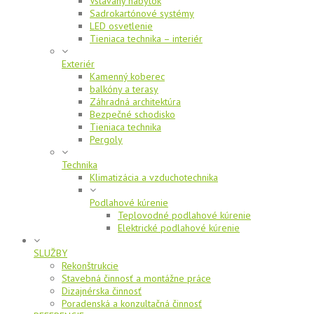
Vstavaný nábytok
Sadrokartónové systémy
LED osvetlenie
Tieniaca technika – interiér
Exteriér
Kamenný koberec
balkóny a terasy
Záhradná architektúra
Bezpečné schodisko
Tieniaca technika
Pergoly
Technika
Klimatizácia a vzduchotechnika
Podlahové kúrenie
Teplovodné podlahové kúrenie
Elektrické podlahové kúrenie
SLUŽBY
Rekonštrukcie
Stavebná činnosť a montážne práce
Dizajnérska činnosť
Poradenská a konzultačná činnosť