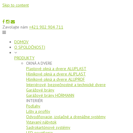
Skip to content
Zavolajte nám
+421 902 904 711
DOMOV
O SPOLOČNOSTI
PRODUKTY
OKNÁ A DVERE
Plastové okná a dvere ALUPLAST
Hliníkové okná a dvere ALIPLAST
Hliníkové okná a dvere ALUPROF
Interiérové, bezpečnostné a technické dvere
Garážové brány
Garážové brány HÖRMANN
INTERIÉR
Podlahy
Lišty a profily
Odvodňovacie, izolačné a drenážne systémy
Vstavaný nábytok
Sadrokartónové systémy
LED osvetlenie