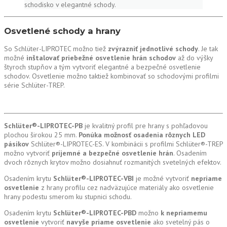
schodisko v elegantné schody.
Osvetlené schody a hrany
So Schlüter-LIPROTEC možno tiež
zvýrazniť jednotlivé schody
. Je tak
možné
inštalovať priebežné osvetlenie hrán schodov
až do výšky
štyroch stupňov a tým vytvoriť elegantné a bezpečné osvetlenie
schodov. Osvetlenie možno taktiež kombinovať so schodovými profilmi
série Schlüter-TREP.
Schlüter®-LIPROTEC-PB
je kvalitný profil pre hrany s pohľadovou
plochou širokou 25 mm.
Ponúka možnosť osadenia rôznych LED
pásikov
Schlüter®-LIPROTEC-ES. V kombinácii s profilmi Schlüter®-TREP
možno vytvoriť
príjemné a bezpečné osvetlenie hrán
. Osadením
dvoch rôznych krytov možno dosiahnuť rozmanitých svetelných efektov.
Osadením krytu
Schlüter®-LIPROTEC-VBI
je možné vytvoriť
nepriame
osvetlenie
z hrany profilu cez nadväzujúce materiály ako osvetlenie
hrany podestu smerom ku stupnici schodu.
Osadením krytu
Schlüter®-LIPROTEC-PBD
možno
k nepriamemu
osvetlenie
vytvoriť
navyše priame osvetlenie
ako svetelný pás o