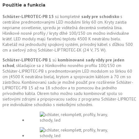
Použitie a funkcia
Schlüter-LIPROTEC-PB 15
sú kompletné
sady pre schodisko
s
centrálne predmontovanými LED modulmi šírky 60 cm. Kryty zaistia
nepriame osvetlenie, spredu je viditeľná decentná svetelná línia.
Hliníkové nosné profily / kryty dlhé 100/150 cm možno individuálne
krátiť. LED moduly majú farebnú teplotu 4500 K neutrálnu bielu.
Kabeláž má jednoduchý spojkový systém, prívodný kábel s dĺžkou 500
cm a sieťový zdroj Schlüter-LIPTROTEC-EK (24 V, 75 W).
Schlüter-LIPROTEC-PB 1
sú
kombinované sady vždy pre jeden
schod
, skladajúce sa z hliníkového nosného profilu 100/150 cm
Schlüter-LIPROTEC-PB s predmontovaným LED modulom so šírkou 60
cm (4500 K neutrálna biela), krytom a spojovacím káblom à 70 cm so
zástrčkou. Kombinovanú sadu je možné použiť pre rozšírenie Schlüter-
LIPROTEC-PB 15 až na 18 schodov a to pomocou iba jedného
prívodného kábla. Okrem toho možno sadu kombinovať spolu so
sieťovými zdrojmi a pripojovacou sadou z programu Schlüter-LIPROTEC
pre individuálne schodisko s niekoľkými schodmi.