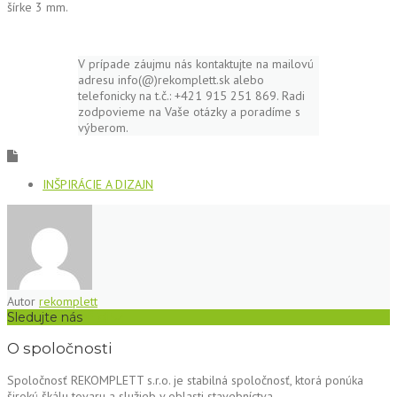
šírke 3 mm.
V prípade záujmu nás kontaktujte na mailovú
adresu info(@)rekomplett.sk alebo
telefonicky na t.č.: +421 915 251 869. Radi
zodpovieme na Vaše otázky a poradíme s
výberom.
INŠPIRÁCIE A DIZAJN
Autor
rekomplett
Sledujte nás
O spoločnosti
Spoločnosť REKOMPLETT s.r.o. je stabilná spoločnosť, ktorá ponúka
širokú škálu tovaru a služieb v oblasti stavebníctva.