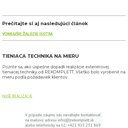
Prečítajte si aj nasledujúci článok
VONKAJŠIE ŽALÚZIE ISOTRA
TIENIACA TECHNIKA NA MIERU
Pozrite sa, ako úspešne dopadli realizácie exteriérovej
tieniacej techniky od REKOMPLETT. Všetko bolo vyrobené na
mieru podľa požiadaviek klientov.
NAŠE REALIZÁCIE
V prípade záujmu nás neváhajte kontaktovať
na mailovú adresu info(@)rekomplett.sk
alebo telefonicky na t.č.: +421 915 251 869