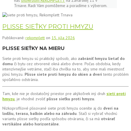
náš
showroom REKOMPLETT
na Zavarskej 11 v
Trnave. Radi Vám pomôžeme a poradíme s výberom.
PLISSE SIEŤKY PROTI HMYZU
Publikované:
rekomplett
on
15. júla 2026
PLISSE SIEŤKY NA MIERU
Siete proti hmyzu sú praktický spôsob, ako
zabrániť hmyzu lietať do
domu
či bytu cez otvorené okná alebo dvere. Počas obdobia, kedy
intenzívnejšie vetráme, stačí iba chvíľka na to, aby sme mali miestnosť
plnú hmyzu.
Plisse siete proti hmyzu do okien a dverí
tento problém
spoľahlivo odstránia.
Tam, kde nie je dostatočný priestor pre akýkoľvek iný druh
sietí proti
hmyzu
, je vhodné zvoliť
plisse sieťku proti hmyzu
.
Nízkoprofilové plisované siete proti hmyzu oceníte aj do
dverí na
lodžiu, terasu, balkón alebo na záhradu
. Stačí si vybrať vhodnú
variantu plisse sieťky podľa spôsobu otvárania, či sa má
otvárať
vertikálne alebo horizontálne
.