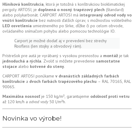
Hliníková konštrukcia
, ktorá je totožná s konštrukciou bioklimatickej
pergoly ARTOSI, je
doplnená o nosný trapézový plech
(štandard)
alebo polykarbonát. CARPORT ARTOSI má
integrovaný odvod vody vo
vnútri konštrukcie
bez nutnosti ďalších úprav, s možnosťou voliteľného
LED osvetlenia
umiestneného po šírke, dĺžke či po celom obvode,
ovládaného snímačom pohybu alebo pomocou technológie IO.
Carport je možné dodať aj v prevedení bez strechy
Roofless (len stojky a obvodový rám).
Prístrešok pre autá je vyrábaný s vysokou presnosťou a
montáž
je tak
jednoduchá a rýchla
. Zvoliť si môžete prevedenie
samostatne
stojace
alebo
kotvené do steny
.
CARPORT ARTOSI ponúkame
v dvanástich základných farbách
konštrukcie
a
dvoch farbách trapézového plechu
– RAL 7016S, RAL
9006S.
Maximálna nosnosť
je 150 kg/m², garantujeme
odolnosť proti vetru
až 120 km/h a
odvod vody
50 l/m²h.
Novinka vo výrobe!