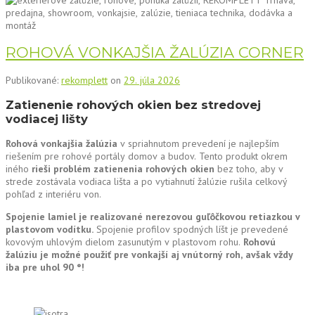
ROHOVÁ VONKAJŠIA ŽALÚZIA CORNER
Publikované:
rekomplett
on
29. júla 2026
Zatienenie rohových okien bez stredovej
vodiacej lišty
Rohová vonkajšia žalúzia
v spriahnutom prevedení je najlepším
riešením pre rohové portály domov a budov. Tento produkt okrem
iného
rieši problém zatienenia rohových okien
bez toho, aby v
strede zostávala vodiaca lišta a po vytiahnutí žalúzie rušila celkový
pohľad z interiéru von.
Spojenie lamiel je realizované nerezovou guľôčkovou retiazkou v
plastovom vodítku.
Spojenie profilov spodných líšt je prevedené
kovovým uhlovým dielom zasunutým v plastovom rohu.
Rohovú
žalúziu je možné použiť pre vonkajší aj vnútorný roh, avšak vždy
iba pre uhol 90 °!