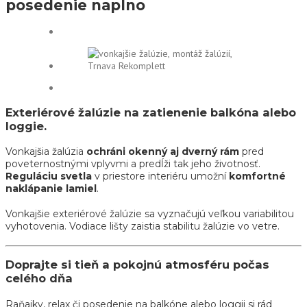
posedenie naplno
Exteriérové žalúzie na zatienenie balkóna alebo
loggie.
Vonkajšia žalúzia
ochráni okenný aj dverný rám
pred
poveternostnými vplyvmi a predĺži tak jeho životnosť.
Reguláciu svetla
v priestore interiéru umožní
komfortné
naklápanie lamiel
.
Vonkajšie exteriérové žalúzie sa vyznačujú veľkou variabilitou
vyhotovenia. Vodiace lišty zaistia stabilitu žalúzie vo vetre.
Doprajte si tieň a pokojnú atmosféru počas
celého dňa
Raňajky, relax či posedenie na balkóne alebo loggii si rád