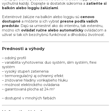
vychutná každý. Doprajte si dostatok súkromia a
zatieňte si
balkón alebo loggiu žalúziami
.
Exteriérové žalúzie na balkón alebo loggiu sú
cenovo
dostupné
a môžete si ich vybrať
presne podľa vašich
predstáv
. Dajú sa umiestniť ako do interiéru, tak exteriéru,
možno ich
ovládať ručne alebo automaticky
ovládačom a
užívať si tak ich bezchybnú funkčnosť a dlhodobú životnosť.
Prednosti a výhody
– odolný profil
– variabilita vyhotovenia: duo systém, slim systém, flexi
systém
– vysoký stupeň zatienenia
– termoregulačný aj ochranný efekt
– znižovanie hladiny vonkajšieho hluku
– možnosť elektrického ovládania
– garantovaná plocha až 24 m²
– dostupné v mnohých farbách