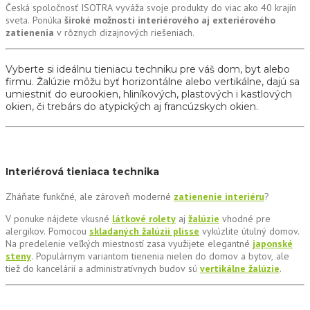
Česká spoločnosť ISOTRA vyváža svoje produkty do viac ako 40 krajín
sveta. Ponúka
široké možnosti interiérového aj exteriérového
zatienenia
v rôznych dizajnových riešeniach.
Vyberte si ideálnu tieniacu techniku pre váš dom, byt alebo
firmu. Žalúzie môžu byť horizontálne alebo vertikálne, dajú sa
umiestniť do eurookien, hliníkových, plastových i kastlových
okien, či trebárs do atypických aj francúzskych okien.
Interiérová tieniaca technika
Zháňate funkčné, ale zároveň moderné
zatienenie interiéru
?
V ponuke nájdete vkusné
látkové rolety
aj
žalúzie
vhodné pre
alergikov. Pomocou
skladaných žalúzií plisse
vykúzlite útulný domov.
Na predelenie veľkých miestností zasa využijete elegantné
japonské
steny
. Populárnym variantom tienenia nielen do domov a bytov, ale
tiež do kancelárií a administratívnych budov sú
vertikálne žalúzie
.