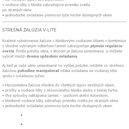
• vodiace lišty z hliníka zabraňujúce prieniku svetla
po stranách okna
• jednoduché ovládanie pomocou tyče horšie dostupných okien
STREŠNÁ ŽALÚZIA V-LITE
Kvalitné vyhotovenie žalúzie s hliníkovými vodiacimi lištami v kombinácii
s vhodne vybraným odtieňom lamiel zabezpečuje
plynulú reguláciu
svetla
. Podľa polohy okna, v ktorom je žalúzia umiestnená, si môžete
vybrať medzi
dvoma spôsobmi ovládania
.
Aj keď je vaše okno umiestnené vo vyššej polohe, môžete so strešnou
žalúziou
pohodlne manipulovať
vďaka ovládaniu na vodiacej lište
spolu s ovládacou tyčou.
• Horizontálna žalúzia vhodná do všetkých typov strešných okien,
• profily a vodiace lišty z eloxovaného hliníka alebo v bielej farbe,
• dva spôsoby naklápania lamiel – jazdcom alebo kolieskom,
• hliníkové vodiace lišty zabraňujú prieniku svetla po stranách okna,
• jednoduché ovládanie pomocou tyče horšie dostupných okien.