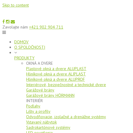
Skip to content
Zavolajte nám
+421 902 904 711
DOMOV
O SPOLOČNOSTI
PRODUKTY
OKNÁ A DVERE
Plastové okná a dvere ALUPLAST
Hliníkové okná a dvere ALIPLAST
Hliníkové okná a dvere ALUPROF
Interiérové, bezpečnostné a technické dvere
Garážové brány
Garážové brány HÖRMANN
INTERIÉR
Podlahy
Lišty a profily
Odvodňovacie, izolačné a drenážne systémy
Vstavaný nábytok
Sadrokartónové systémy
LED osvetlenie