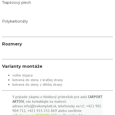
Trapézový plech
Polykarbonáty
Rozmery
Varianty montáže
voľne stojaca
kotvená do steny z kratšej strany
kotvená do steny z dlhšej strany
V prípade záujmu o hliníkový prístrešok pre autá
CARPORT
ARTOSI
, nás kontaktujte na mailovú
adresu info(@)rekomplett.sk, telefonicky na t.č.: +421 902
904 711, +421 915 251 869 alebo navštívte