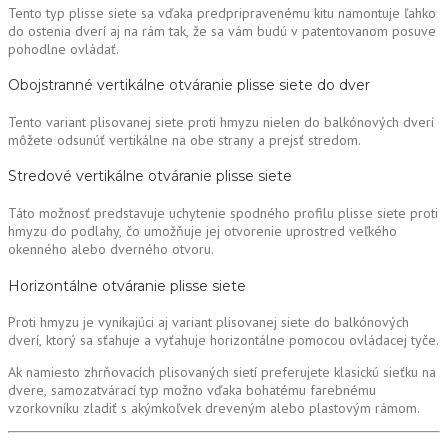
Tento typ plisse siete sa vďaka predpripravenému kitu namontuje ľahko
do ostenia dverí aj na rám tak, že sa vám budú v patentovanom posuve
pohodlne ovládať.
Obojstranné vertikálne otváranie plisse siete do dver
Tento variant plisovanej siete proti hmyzu nielen do balkónových dverí
môžete odsunúť vertikálne na obe strany a prejsť stredom.
Stredové vertikálne otváranie plisse siete
Táto možnosť predstavuje uchytenie spodného profilu plisse siete proti
hmyzu do podlahy, čo umožňuje jej otvorenie uprostred veľkého
okenného alebo dverného otvoru.
Horizontálne otváranie plisse siete
Proti hmyzu je vynikajúci aj variant plisovanej siete do balkónových
dverí, ktorý sa sťahuje a vyťahuje horizontálne pomocou ovládacej tyče.
Ak namiesto zhrňovacích plisovaných sietí preferujete klasickú sieťku na
dvere, samozatvárací typ možno vďaka bohatému farebnému
vzorkovníku zladiť s akýmkoľvek dreveným alebo plastovým rámom.