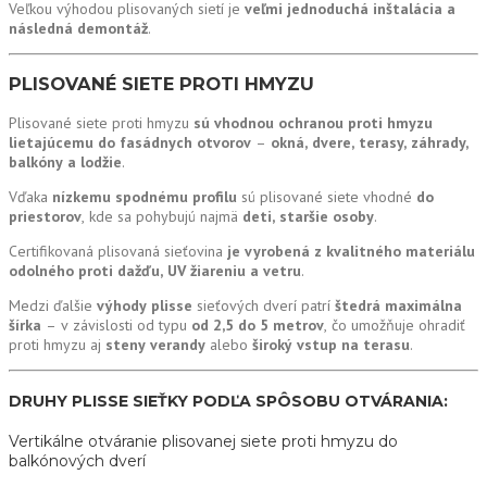
Veľkou výhodou plisovaných sietí je
veľmi jednoduchá inštalácia a
následná demontáž
.
PLISOVANÉ SIETE PROTI HMYZU
Plisované siete proti hmyzu
sú vhodnou ochranou proti hmyzu
lietajúcemu do fasádnych otvorov
–
okná, dvere, terasy, záhrady,
balkóny a lodžie
.
Vďaka
nízkemu spodnému profilu
sú plisované siete vhodné
do
priestorov
, kde sa pohybujú najmä
deti, staršie osoby
.
Certifikovaná plisovaná sieťovina
je vyrobená z kvalitného materiálu
odolného proti dažďu, UV žiareniu a vetru
.
Medzi ďalšie
výhody plisse
sieťových dverí patrí
štedrá maximálna
šírka
– v závislosti od typu
od 2,5 do 5 metrov
, čo umožňuje ohradiť
proti hmyzu aj
steny verandy
alebo
široký vstup na terasu
.
DRUHY PLISSE SIEŤKY PODĽA SPÔSOBU OTVÁRANIA:
Vertikálne otváranie plisovanej siete proti hmyzu do
balkónových dverí