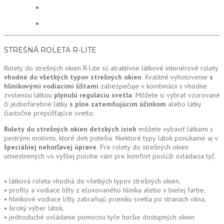
STREŠNÁ ROLETA R-LITE
Rolety do strešných okien R-Lite sú atraktívne látkové interiérové rolety
vhodné do všetkých typov strešných okien
. Kvalitné vyhotovenie
s
hliníkovými vodiacimi lištami
zabezpečuje v kombinácii s vhodne
zvolenou látkou
plynulú reguláciu svetla
. Môžete si vybrať vzorované
či jednofarebné látky
s plne zatemňujúcim účinkom
alebo látky
čiastočne prepúšťajúce svetlo.
Rolety do strešných okien detských izieb
môžete vybaviť látkami s
pestrými motívmi, ktoré deti potešia. Niektoré typy látok ponúkame aj v
špeciálnej nehorľavej úprave
. Pre rolety do strešných okien
umiestnených vo vyššej polohe vám pre komfort poslúži ovládacia tyč.
• látková roleta vhodná do všetkých typov strešných okien,
• profily a vodiace lišty z eloxovaného hliníka alebo v bielej farbe,
• hliníkové vodiace lišty zabraňujú prieniku svetla po stranách okna,
• široký výber látok,
• jednoduché ovládanie pomocou tyče horšie dostupných okien