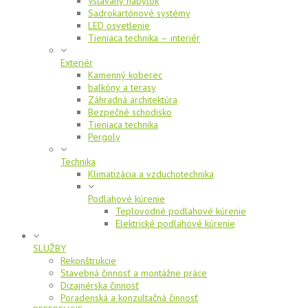
Vstavaný nábytok
Sadrokartónové systémy
LED osvetlenie
Tieniaca technika – interiér
Exteriér
Kamenný koberec
balkóny a terasy
Záhradná architektúra
Bezpečné schodisko
Tieniaca technika
Pergoly
Technika
Klimatizácia a vzduchotechnika
Podlahové kúrenie
Teplovodné podlahové kúrenie
Elektrické podlahové kúrenie
SLUŽBY
Rekonštrukcie
Stavebná činnosť a montážne práce
Dizajnérska činnosť
Poradenská a konzultačná činnosť