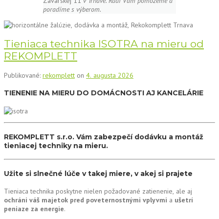
Zavarskej 11
v Trnave. Radi Vám pomôžeme a
poradíme s výberom.
Tieniaca technika ISOTRA na mieru od
REKOMPLETT
Publikované:
rekomplett
on
4. augusta 2026
TIENENIE NA MIERU DO DOMÁCNOSTI AJ KANCELÁRIE
REKOMPLETT s.r.o. Vám zabezpečí dodávku a montáž
tieniacej techniky na mieru.
Užite si slnečné lúče v takej miere, v akej si prajete
Tieniaca technika poskytne nielen požadované zatienenie, ale aj
ochráni váš majetok pred poveternostnými vplyvmi
a
ušetrí
peniaze za energie
.