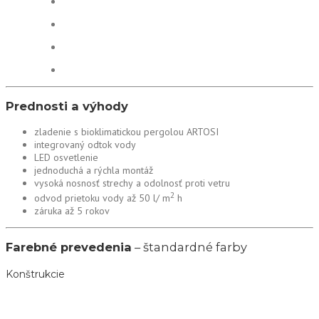
Prednosti a výhody
zladenie s bioklimatickou pergolou ARTOSI
integrovaný odtok vody
LED osvetlenie
jednoduchá a rýchla montáž
vysoká nosnosť strechy a odolnosť proti vetru
2
odvod prietoku vody až 50 l/ m
h
záruka až 5 rokov
Farebné prevedenia
– štandardné farby
Konštrukcie