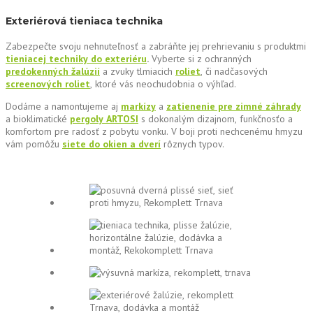
Exteriérová tieniaca technika
Zabezpečte svoju nehnuteľnosť a zabráňte jej prehrievaniu s produktmi
tieniacej techniky do exteriéru
.
Vyberte si z ochranných
predokenných žalúzií
a zvuky tlmiacich
roliet
, či nadčasových
screenových roliet
, ktoré vás neochudobnia o výhľad.
Dodáme a namontujeme aj
markízy
a
zatienenie pre zimné záhrady
a bioklimatické
pergoly ARTOSI
s dokonalým dizajnom, funkčnosťo a
komfortom pre radosť z pobytu vonku. V boji proti nechcenému hmyzu
vám pomôžu
siete do okien a dverí
rôznych typov.