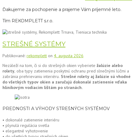
Ďakujeme za pochopenie a prajeme Vám príjemné leto.
Tím REKOMPLETT s.r.o.
STREŠNÉ SYSTÉMY
Publikované:
rekomplett
on
4. augusta 2026
Nezáleží na tom, či si do strešných okien vyberiete
žalúzie alebo
rolety
, oba typy zatienenia poskytnú ochranu pred slnečnými lúčmi a
zabránia prehrievaniu interiéru.
Strešné rolety aj žalúzie sú vhodné
do všetkých typov okien a zaručujú dokonalé zatienenie vďaka
hliníkovým vodiacim lištám po stranách.
PREDNOSTI A VÝHODY STREŠNÝCH SYSTÉMOV
• dokonalé zatienenie interiéru
• plynulá regulácia svetla
• elegantné vyhotovenie
• do všetkých typov strešných okien