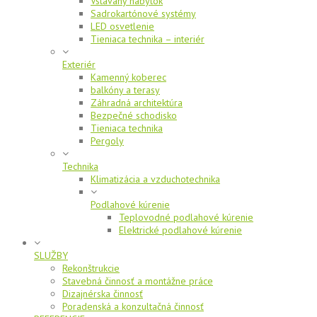
Vstavaný nábytok
Sadrokartónové systémy
LED osvetlenie
Tieniaca technika – interiér
Exteriér
Kamenný koberec
balkóny a terasy
Záhradná architektúra
Bezpečné schodisko
Tieniaca technika
Pergoly
Technika
Klimatizácia a vzduchotechnika
Podlahové kúrenie
Teplovodné podlahové kúrenie
Elektrické podlahové kúrenie
SLUŽBY
Rekonštrukcie
Stavebná činnosť a montážne práce
Dizajnérska činnosť
Poradenská a konzultačná činnosť