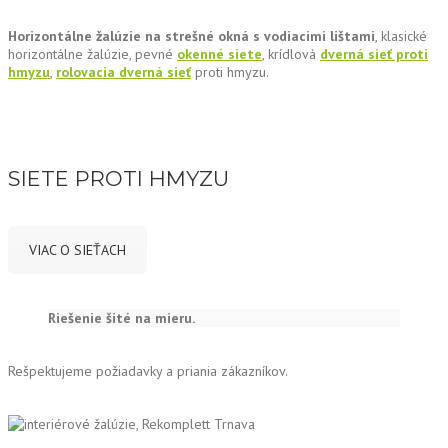
Horizontálne žalúzie na strešné okná s vodiacimi lištami
, klasické
horizontálne žalúzie, pevné
okenné siete
, krídlová
dverná sieť proti
hmyzu
,
rolovacia dverná sieť
proti hmyzu.
SIETE PROTI HMYZU
VIAC O SIEŤACH
Riešenie šité na mieru.
Rešpektujeme požiadavky a priania zákazníkov.