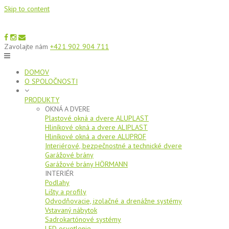
Skip to content
Zavolajte nám
+421 902 904 711
DOMOV
O SPOLOČNOSTI
PRODUKTY
OKNÁ A DVERE
Plastové okná a dvere ALUPLAST
Hliníkové okná a dvere ALIPLAST
Hliníkové okná a dvere ALUPROF
Interiérové, bezpečnostné a technické dvere
Garážové brány
Garážové brány HÖRMANN
INTERIÉR
Podlahy
Lišty a profily
Odvodňovacie, izolačné a drenážne systémy
Vstavaný nábytok
Sadrokartónové systémy
LED osvetlenie