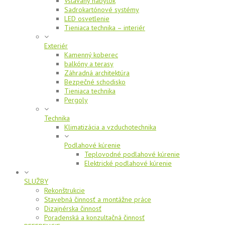
Vstavaný nábytok
Sadrokartónové systémy
LED osvetlenie
Tieniaca technika – interiér
Exteriér
Kamenný koberec
balkóny a terasy
Záhradná architektúra
Bezpečné schodisko
Tieniaca technika
Pergoly
Technika
Klimatizácia a vzduchotechnika
Podlahové kúrenie
Teplovodné podlahové kúrenie
Elektrické podlahové kúrenie
SLUŽBY
Rekonštrukcie
Stavebná činnosť a montážne práce
Dizajnérska činnosť
Poradenská a konzultačná činnosť