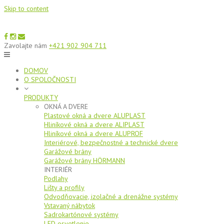
Skip to content
Zavolajte nám
+421 902 904 711
DOMOV
O SPOLOČNOSTI
PRODUKTY
OKNÁ A DVERE
Plastové okná a dvere ALUPLAST
Hliníkové okná a dvere ALIPLAST
Hliníkové okná a dvere ALUPROF
Interiérové, bezpečnostné a technické dvere
Garážové brány
Garážové brány HÖRMANN
INTERIÉR
Podlahy
Lišty a profily
Odvodňovacie, izolačné a drenážne systémy
Vstavaný nábytok
Sadrokartónové systémy
LED osvetlenie