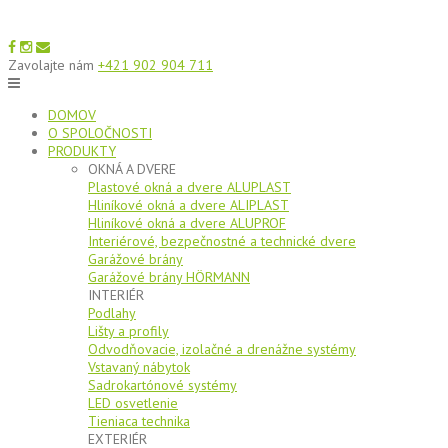
Skip
to
content
Zavolajte nám
+421 902 904 711
DOMOV
O SPOLOČNOSTI
PRODUKTY
OKNÁ A DVERE
Plastové okná a dvere ALUPLAST
Hliníkové okná a dvere ALIPLAST
Hliníkové okná a dvere ALUPROF
Interiérové, bezpečnostné a technické dvere
Garážové brány
Garážové brány HÖRMANN
INTERIÉR
Podlahy
Lišty a profily
Odvodňovacie, izolačné a drenážne systémy
Vstavaný nábytok
Sadrokartónové systémy
LED osvetlenie
Tieniaca technika
EXTERIÉR