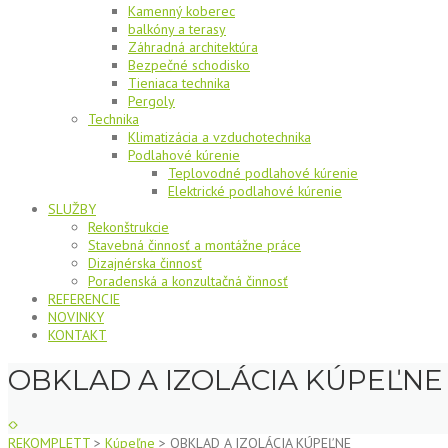
Kamenný koberec
balkóny a terasy
Záhradná architektúra
Bezpečné schodisko
Tieniaca technika
Pergoly
Technika
Klimatizácia a vzduchotechnika
Podlahové kúrenie
Teplovodné podlahové kúrenie
Elektrické podlahové kúrenie
SLUŽBY
Rekonštrukcie
Stavebná činnosť a montážne práce
Dizajnérska činnosť
Poradenská a konzultačná činnosť
REFERENCIE
NOVINKY
KONTAKT
OBKLAD A IZOLÁCIA KÚPEĽNE
REKOMPLETT
>
Kúpeľne
>
OBKLAD A IZOLÁCIA KÚPEĽNE