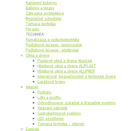
Kamenný koberec
Balkóny a terasy
Záhradná architektúra
Bezpečné schodisko
Tieniaca technika
Pergoly
TECHNIKA
Klimatizácia a vzduchotechnika
Podlahové kúrenie - teplovodné
Podlahové kúrenie - elektrické
Okná a dvere
Plastové okná a dvere Aluplast
Hliníkové okná a dvere ALIPLAST
Hliníkové okná a dvere ALUPROF
Interiérové, bezpečnostné a technické dvere
Garážové brány
Interiér
Podlahy
Lišty a profily
Odvodňovacie, izolačné a drenážne systémy
Vstavaný nábytok
Sadrokartónové systémy
LED osvetlenie
Tieniaca technika – interiér
Exteriér