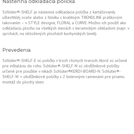
Nástenná odkladacia polička
Schlüter®-SHELF je nástenná odkladacia polička z kartáčovanéj
ušlechtiléj ocele alebo z hliníku s kvalitným TRENDLINE práškovým
lakovaním – v STYLE designe, FLORAL a CURVE. Možno ich použiť ako
odkládaciu plochu na všetkých stenách s keramickým obkladom (napr. v
sprchách, na obložených plochách kuchynských linek).
Prevedenia
Schlüter®-SHELF-E sú poličky v troch rôznych tvaroch, ktoré sú určené
pre inštaláciu do rohu. Schlüter®-SHELF-N sú obdĺžnikové poličky
určené pre použitie v nikách Schlüter®KERDI-BOARD-N. Schlüter®-
SHELF-W = obdĺžnikové poličky s 2 kotevnými ramenami pre priamu
montáž do plochy stien.