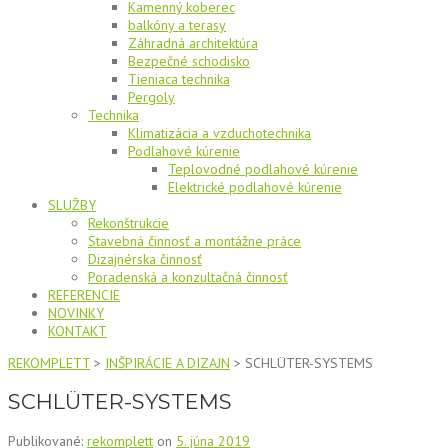
Kamenný koberec
balkóny a terasy
Záhradná architektúra
Bezpečné schodisko
Tieniaca technika
Pergoly
Technika
Klimatizácia a vzduchotechnika
Podlahové kúrenie
Teplovodné podlahové kúrenie
Elektrické podlahové kúrenie
SLUŽBY
Rekonštrukcie
Stavebná činnosť a montážne práce
Dizajnérska činnosť
Poradenská a konzultačná činnosť
REFERENCIE
NOVINKY
KONTAKT
REKOMPLETT
>
INŠPIRÁCIE A DIZAJN
>
SCHLÜTER-SYSTEMS
SCHLÜTER-SYSTEMS
Publikované:
rekomplett
on
5. júna 2019