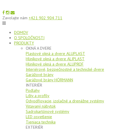
Zavolajte nám
+421 902 904 711
DOMOV
O SPOLOČNOSTI
PRODUKTY
OKNÁ A DVERE
Plastové okná a dvere ALUPLAST
Hliníkové okná a dvere ALIPLAST
Hliníkové okná a dvere ALUPROF
Interiérové, bezpečnostné a technické dvere
Garážové brány
Garážové brány HÖRMANN
INTERIÉR
Podlahy
Lišty a profily
Odvodňovacie, izolačné a drenážne systémy
Vstavaný nábytok
Sadrokartónové systémy
LED osvetlenie
Tieniaca technika
EXTERIÉR