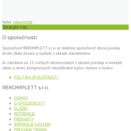
Autor
rekomplett
Sledujte nás
O spoločnosti
Spoločnosť REKOMPLETT s.r.o. je stabilná spoločnosť, ktorá ponúka
širokú škálu tovaru a služieb v oblasti stavebníctva.
Je založená na 22-ročných skúsenostiach v oblasti predaja a montáži
okien a dverí, komplexných rekonštrukcií bytov, domov a budov.
POLITIKA SPOLOČNOSTI
REKOMPLETT s.r.o.
DOMOV
O SPOLOČNOSTI
SLUŽBY
REFERENCIE
PRODUKTY
INŠPIRÁCIE A DIZAJN
PREDAJŇA TRNAVA