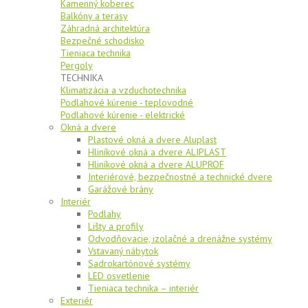
Kamenný koberec
Balkóny a terasy
Záhradná architektúra
Bezpečné schodisko
Tieniaca technika
Pergoly
TECHNIKA
Klimatizácia a vzduchotechnika
Podlahové kúrenie - teplovodné
Podlahové kúrenie - elektrické
Okná a dvere
Plastové okná a dvere Aluplast
Hliníkové okná a dvere ALIPLAST
Hliníkové okná a dvere ALUPROF
Interiérové, bezpečnostné a technické dvere
Garážové brány
Interiér
Podlahy
Lišty a profily
Odvodňovacie, izolačné a drenážne systémy
Vstavaný nábytok
Sadrokartónové systémy
LED osvetlenie
Tieniaca technika – interiér
Exteriér