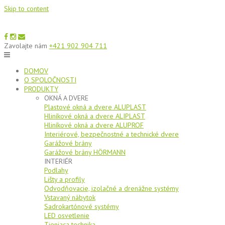
Skip to content
Zavolajte nám
+421 902 904 711
DOMOV
O SPOLOČNOSTI
PRODUKTY
OKNÁ A DVERE
Plastové okná a dvere ALUPLAST
Hliníkové okná a dvere ALIPLAST
Hliníkové okná a dvere ALUPROF
Interiérové, bezpečnostné a technické dvere
Garážové brány
Garážové brány HÖRMANN
INTERIÉR
Podlahy
Lišty a profily
Odvodňovacie, izolačné a drenážne systémy
Vstavaný nábytok
Sadrokartónové systémy
LED osvetlenie
Tieniaca technika