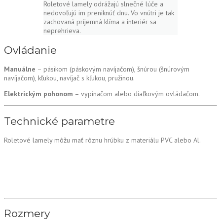
Roletové lamely odrážajú slnečné lúče a
nedovoľujú im preniknúť dnu. Vo vnútri je tak
zachovaná príjemná klíma a interiér sa
neprehrieva.
Ovládanie
Manuálne
– pásikom (páskovým navíjačom), šnúrou (šnúrovým
navíjačom), kľukou, navíjač s kľukou, pružinou.
Elektrickým pohonom
– vypínačom alebo diaľkovým ovládačom.
Technické parametre
Roletové lamely môžu mať rôznu hrúbku z materiálu PVC alebo Al.
Rozmery