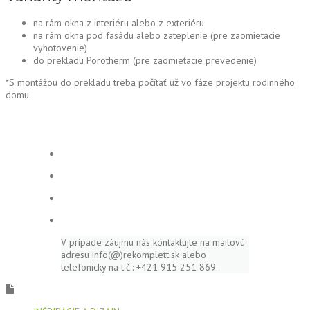
na rám okna z interiéru alebo z exteriéru
na rám okna pod fasádu alebo zateplenie (pre zaomietacie
vyhotovenie)
do prekladu Porotherm (pre zaomietacie prevedenie)
*S montážou do prekladu treba počítať už vo fáze projektu rodinného
domu.
V prípade záujmu nás kontaktujte na mailovú
adresu info(@)rekomplett.sk alebo
telefonicky na t.č.: +421 915 251 869.