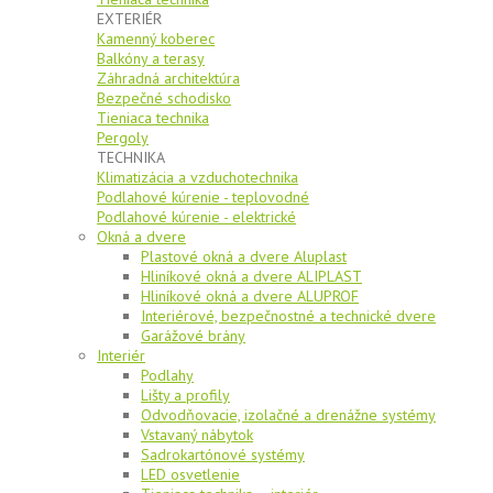
EXTERIÉR
Kamenný koberec
Balkóny a terasy
Záhradná architektúra
Bezpečné schodisko
Tieniaca technika
Pergoly
TECHNIKA
Klimatizácia a vzduchotechnika
Podlahové kúrenie - teplovodné
Podlahové kúrenie - elektrické
Okná a dvere
Plastové okná a dvere Aluplast
Hliníkové okná a dvere ALIPLAST
Hliníkové okná a dvere ALUPROF
Interiérové, bezpečnostné a technické dvere
Garážové brány
Interiér
Podlahy
Lišty a profily
Odvodňovacie, izolačné a drenážne systémy
Vstavaný nábytok
Sadrokartónové systémy
LED osvetlenie