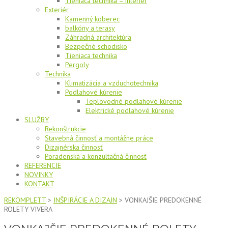
Tieniaca technika – interiér
Exteriér
Kamenný koberec
balkóny a terasy
Záhradná architektúra
Bezpečné schodisko
Tieniaca technika
Pergoly
Technika
Klimatizácia a vzduchotechnika
Podlahové kúrenie
Teplovodné podlahové kúrenie
Elektrické podlahové kúrenie
SLUŽBY
Rekonštrukcie
Stavebná činnosť a montážne práce
Dizajnérska činnosť
Poradenská a konzultačná činnosť
REFERENCIE
NOVINKY
KONTAKT
REKOMPLETT
>
INŠPIRÁCIE A DIZAJN
>
VONKAJŠIE PREDOKENNÉ
ROLETY VIVERA