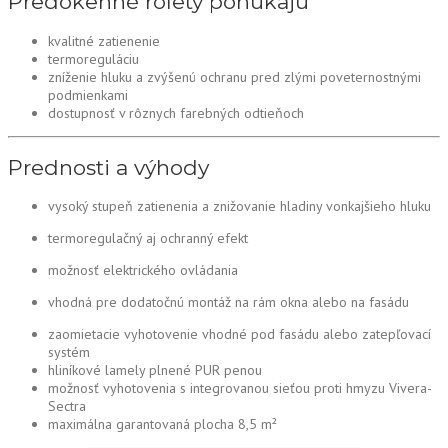
Predokenné rolety ponúkajú
kvalitné zatienenie
termoreguláciu
zníženie hluku a zvýšenú ochranu pred zlými poveternostnými
podmienkami
dostupnosť v rôznych farebných odtieňoch
Prednosti a výhody
vysoký stupeň zatienenia a znižovanie hladiny vonkajšieho hluku
termoregulačný aj ochranný efekt
možnosť elektrického ovládania
vhodná pre dodatočnú montáž na rám okna alebo na fasádu
zaomietacie vyhotovenie vhodné pod fasádu alebo zatepľovací
systém
hliníkové lamely plnené PUR penou
možnosť vyhotovenia s integrovanou sieťou proti hmyzu Vivera-
Sectra
maximálna garantovaná plocha 8,5 m²