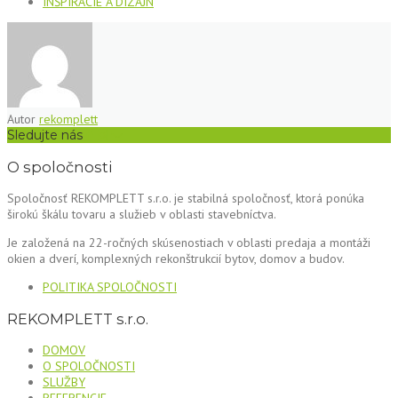
INŠPIRÁCIE A DIZAJN
Autor
rekomplett
Sledujte nás
O spoločnosti
Spoločnosť REKOMPLETT s.r.o. je stabilná spoločnosť, ktorá ponúka
širokú škálu tovaru a služieb v oblasti stavebníctva.
Je založená na 22-ročných skúsenostiach v oblasti predaja a montáži
okien a dverí, komplexných rekonštrukcií bytov, domov a budov.
POLITIKA SPOLOČNOSTI
REKOMPLETT s.r.o.
DOMOV
O SPOLOČNOSTI
SLUŽBY
REFERENCIE