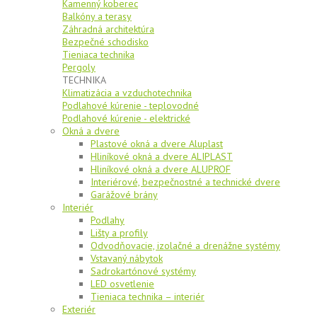
Kamenný koberec
Balkóny a terasy
Záhradná architektúra
Bezpečné schodisko
Tieniaca technika
Pergoly
TECHNIKA
Klimatizácia a vzduchotechnika
Podlahové kúrenie - teplovodné
Podlahové kúrenie - elektrické
Okná a dvere
Plastové okná a dvere Aluplast
Hliníkové okná a dvere ALIPLAST
Hliníkové okná a dvere ALUPROF
Interiérové, bezpečnostné a technické dvere
Garážové brány
Interiér
Podlahy
Lišty a profily
Odvodňovacie, izolačné a drenážne systémy
Vstavaný nábytok
Sadrokartónové systémy
LED osvetlenie
Tieniaca technika – interiér
Exteriér