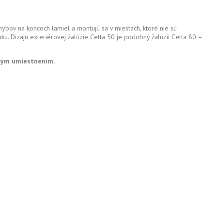
áhybov na koncoch lamiel a montujú sa v miestach, ktoré nie sú
ku. Dizajn exteriérovej žalúzie Cetta 50 je podobný žalúzii Cetta 80 –
rným umiestnením.