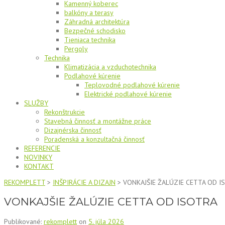
Kamenný koberec
balkóny a terasy
Záhradná architektúra
Bezpečné schodisko
Tieniaca technika
Pergoly
Technika
Klimatizácia a vzduchotechnika
Podlahové kúrenie
Teplovodné podlahové kúrenie
Elektrické podlahové kúrenie
SLUŽBY
Rekonštrukcie
Stavebná činnosť a montážne práce
Dizajnérska činnosť
Poradenská a konzultačná činnosť
REFERENCIE
NOVINKY
KONTAKT
REKOMPLETT
>
INŠPIRÁCIE A DIZAJN
>
VONKAJŠIE ŽALÚZIE CETTA OD I
VONKAJŠIE ŽALÚZIE CETTA OD ISOTRA
Publikované:
rekomplett
on
5. júla 2026