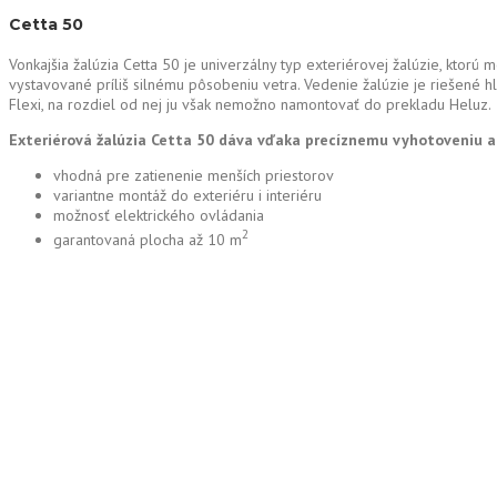
Cetta 50
Vonkajšia žalúzia Cetta 50 je univerzálny typ exteriérovej žalúzie, ktorú 
vystavované príliš silnému pôsobeniu vetra. Vedenie žalúzie je riešené hl
Flexi, na rozdiel od nej ju však nemožno namontovať do prekladu Heluz.
Exteriérová žalúzia Cetta 50 dáva vďaka precíznemu vyhotoveniu a
vhodná pre zatienenie menších priestorov
variantne montáž do exteriéru i interiéru
možnosť elektrického ovládania
2
garantovaná plocha až 10 m