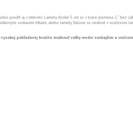
možno použiť aj v interiéri. Lamely široké 5 cm sú v tvare písmena „C“ bez z
iníkovými vodiacimi lištami, alebo lamely žalúzie sú vedené v oceľovom lan
 vysokej pohľadovej kvalite možnosť voľby medzi vonkajším a vnúto