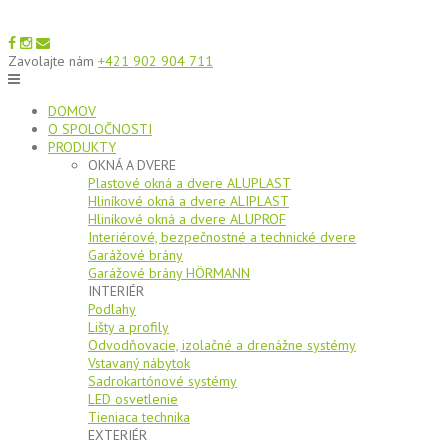
Zavolajte nám
+421 902 904 711
DOMOV
O SPOLOČNOSTI
PRODUKTY
OKNÁ A DVERE
Plastové okná a dvere ALUPLAST
Hliníkové okná a dvere ALIPLAST
Hliníkové okná a dvere ALUPROF
Interiérové, bezpečnostné a technické dvere
Garážové brány
Garážové brány HÖRMANN
INTERIÉR
Podlahy
Lišty a profily
Odvodňovacie, izolačné a drenážne systémy
Vstavaný nábytok
Sadrokartónové systémy
LED osvetlenie
Tieniaca technika
EXTERIÉR