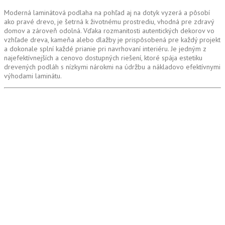
Moderná laminátová podlaha na pohľad aj na dotyk vyzerá a pôsobí
ako pravé drevo, je šetrná k životnému prostrediu, vhodná pre zdravý
domov a zároveň odolná. Vďaka rozmanitosti autentických dekorov vo
vzhľade dreva, kameňa alebo dlažby je prispôsobená pre každý projekt
a dokonale splní každé prianie pri navrhovaní interiéru. Je jedným z
najefektívnejších a cenovo dostupných riešení, ktoré spája estetiku
drevených podláh s nízkymi nárokmi na údržbu a nákladovo efektívnymi
výhodami laminátu.