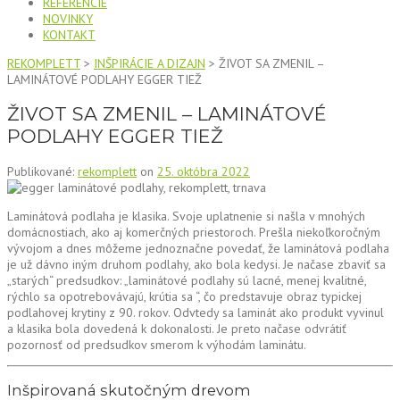
REFERENCIE
NOVINKY
KONTAKT
REKOMPLETT
>
INŠPIRÁCIE A DIZAJN
>
ŽIVOT SA ZMENIL –
LAMINÁTOVÉ PODLAHY EGGER TIEŽ
ŽIVOT SA ZMENIL – LAMINÁTOVÉ
PODLAHY EGGER TIEŽ
Publikované:
rekomplett
on
25. októbra 2022
Laminátová podlaha je klasika. Svoje uplatnenie si našla v mnohých
domácnostiach, ako aj komerčných priestoroch. Prešla niekoľkoročným
vývojom a dnes môžeme jednoznačne povedať, že laminátová podlaha
je už dávno iným druhom podlahy, ako bola kedysi. Je načase zbaviť sa
„starých“ predsudkov: „laminátové podlahy sú lacné, menej kvalitné,
rýchlo sa opotrebovávajú, krútia sa “, čo predstavuje obraz typickej
podlahovej krytiny z 90. rokov. Odvtedy sa laminát ako produkt vyvinul
a klasika bola dovedená k dokonalosti. Je preto načase odvrátiť
pozornosť od predsudkov smerom k výhodám laminátu.
Inšpirovaná skutočným drevom