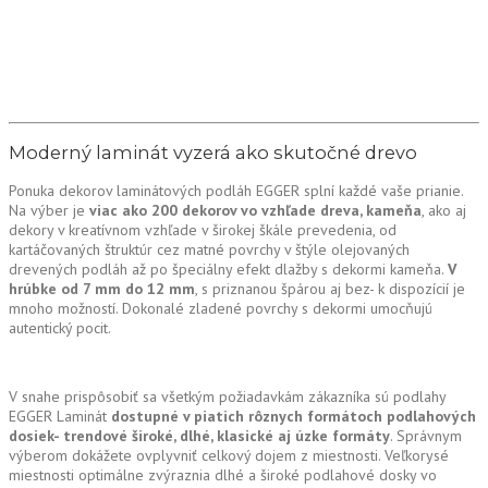
Moderný laminát vyzerá ako skutočné drevo
Ponuka dekorov laminátových podláh EGGER splní každé vaše prianie.
Na výber je
viac ako 200 dekorov vo vzhľade dreva, kameňa
, ako aj
dekory v kreatívnom vzhľade v širokej škále prevedenia, od
kartáčovaných štruktúr cez matné povrchy v štýle olejovaných
drevených podláh až po špeciálny efekt dlažby s dekormi kameňa.
V
hrúbke od 7 mm do 12 mm
, s priznanou špárou aj bez- k dispozícií je
mnoho možností. Dokonalé zladené povrchy s dekormi umocňujú
autentický pocit.
V snahe prispôsobiť sa všetkým požiadavkám zákazníka sú podlahy
EGGER Laminát
dostupné v piatich rôznych formátoch podlahových
dosiek- trendové široké, dlhé, klasické aj úzke formáty
. Správnym
výberom dokážete ovplyvniť celkový dojem z miestnosti. Veľkorysé
miestnosti optimálne zvýraznia dlhé a široké podlahové dosky vo