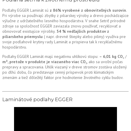
Podlahy EGGER Laminát sú
z 86% vyrobené z obnoviteľných surovín
.
Pri výrobe sa používajú zbytky z piliarskej výroby a drevo pochádzajúce
výlučne z udržateľného lesného hospodárstva. V snahe šetriť prírodné
zdroje sa spoločnosť EGGER zaviazala znovu používať, recyklovať a
obnovovať existujúce výrobky.
54 % vedľajších produktov z
piliarskeho priemyslu
( napr. drevné štiepky alebo piliny) využíva pre
svoje podlahové krytiny rady Laminát a prispieva tak k recyklačnému
hospodárstvu.
Podlahy EGGER Laminát majú negatívnu uhlíkovú stopu:
– 6,01 kg
CO₂
/
m², pretože v produkte je viazaného viac CO₂
, ako sa uvoľní počas
prepravy a spracovania. Uhlík viazaný v dreve stromov zostáva uložený
po dlhú dobu, čo predstavuje cenný príspevok proti klimatickým
zmenám a tiež dôležitý faktor pre hodnotenie životného cyklu budov.
Laminátové podlahy EGGER