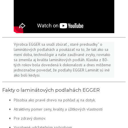
Výrobca EGGER sa snaží zbúrať „ staré predsudky“ o
laminátových podlahách a poukázať na to, že tak ako sa
mení doba, technológie a naše zaužívané zvyky, rovnako
sa zmenila aj kvalita laminátových podláh. Klasika z 80-
tých rokov bola dovedená k dokonalosti a dnes môžeme
jednoznačne povedať, že podlahy EGGER Laminát sú iné
ako boli kedysi.
Fakty o laminátových podlahách EGGER
Pôsobia ako pravé drevo na pohľad aj na dotyk.
Atraktívny pomer ceny, kvality a úžitkových vlastností
Pre zdravý domov.
Vyrobené udržateľným spôsobom