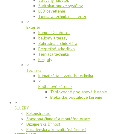
Vstavaný nábytok
Sadrokartónové systémy
LED osvetlenie
Tieniaca technika – interiér
Exteriér
Kamenný koberec
balkóny a terasy
Záhradná architektúra
Bezpečné schodisko
Tieniaca technika
Pergoly
Technika
Klimatizácia a vzduchotechnika
Podlahové kúrenie
Teplovodné podlahové kúrenie
Elektrické podlahové kúrenie
SLUŽBY
Rekonštrukcie
Stavebná činnosť a montážne práce
Dizajnérska činnosť
Poradenská a konzultačná činnosť