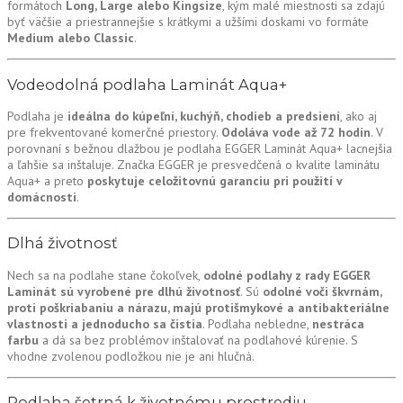
formátoch
Long, Large alebo Kingsize
, kým malé miestnosti sa zdajú
byť väčšie a priestrannejšie s krátkymi a užšími doskami vo formáte
Medium alebo Classic
.
Vodeodolná podlaha Laminát Aqua+
Podlaha je
ideálna do kúpeľní, kuchýň, chodieb a predsiení
, ako aj
pre frekventované komerčné priestory.
Odoláva vode až 72 hodín
. V
porovnaní s bežnou dlažbou je podlaha EGGER Laminát Aqua+ lacnejšia
a ľahšie sa inštaluje. Značka EGGER je presvedčená o kvalite laminátu
Aqua+ a preto
poskytuje celožitovnú garanciu pri použití v
domácnosti
.
Dlhá životnosť
Nech sa na podlahe stane čokoľvek,
odolné podlahy z rady EGGER
Laminát sú vyrobené pre dlhú životnosť
. Sú
odolné voči škvrnám,
proti poškriabaniu a nárazu, majú protišmykové a antibakteriálne
vlastnosti a jednoducho sa čistia
. Podlaha nebledne,
nestráca
farbu
a dá sa bez problémov inštalovať na podlahové kúrenie. S
vhodne zvolenou podložkou nie je ani hlučná.
Podlaha šetrná k životnému prostrediu