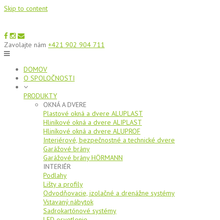
Skip to content
Zavolajte nám
+421 902 904 711
DOMOV
O SPOLOČNOSTI
PRODUKTY
OKNÁ A DVERE
Plastové okná a dvere ALUPLAST
Hliníkové okná a dvere ALIPLAST
Hliníkové okná a dvere ALUPROF
Interiérové, bezpečnostné a technické dvere
Garážové brány
Garážové brány HÖRMANN
INTERIÉR
Podlahy
Lišty a profily
Odvodňovacie, izolačné a drenážne systémy
Vstavaný nábytok
Sadrokartónové systémy
LED osvetlenie