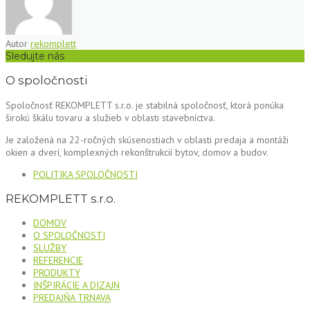
Autor
rekomplett
Sledujte nás
O spoločnosti
Spoločnosť REKOMPLETT s.r.o. je stabilná spoločnosť, ktorá ponúka
širokú škálu tovaru a služieb v oblasti stavebníctva.
Je založená na 22-ročných skúsenostiach v oblasti predaja a montáži
okien a dverí, komplexných rekonštrukcií bytov, domov a budov.
POLITIKA SPOLOČNOSTI
REKOMPLETT s.r.o.
DOMOV
O SPOLOČNOSTI
SLUŽBY
REFERENCIE
PRODUKTY
INŠPIRÁCIE A DIZAJN
PREDAJŇA TRNAVA