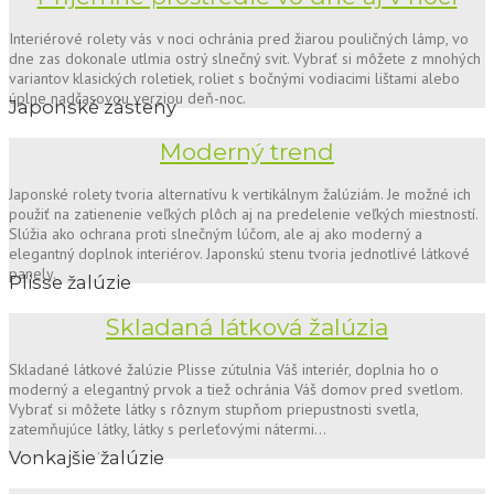
Interiérové rolety vás v noci ochránia pred žiarou pouličných lámp, vo
dne zas dokonale utlmia ostrý slnečný svit. Vybrať si môžete z mnohých
variantov klasických roletiek, roliet s bočnými vodiacimi lištami alebo
úplne nadčasovou verziou deň-noc.
Japonské zásteny
Moderný trend
Japonské rolety tvoria alternatívu k vertikálnym žalúziám. Je možné ich
použiť na zatienenie veľkých plôch aj na predelenie veľkých miestností.
Slúžia ako ochrana proti slnečným lúčom, ale aj ako moderný a
elegantný doplnok interiérov. Japonskú stenu tvoria jednotlivé látkové
panely.
Plisse žalúzie
Skladaná látková žalúzia
Skladané látkové žalúzie Plisse zútulnia Váš interiér, doplnia ho o
moderný a elegantný prvok a tiež ochránia Váš domov pred svetlom.
Vybrať si môžete látky s rôznym stupňom priepustnosti svetla,
zatemňujúce látky, látky s perleťovými nátermi…
.
Vonkajšie žalúzie