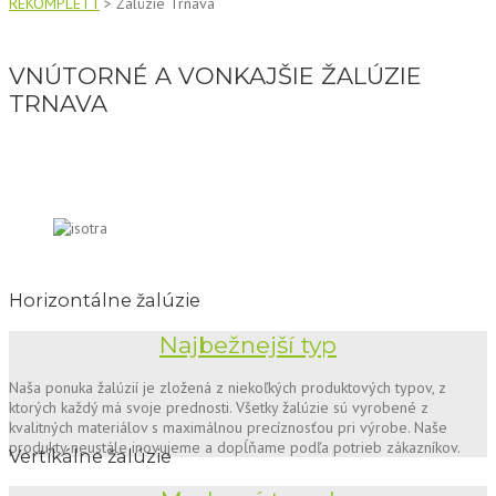
REKOMPLETT
>
Žalúzie Trnava
VNÚTORNÉ A VONKAJŠIE ŽALÚZIE
TRNAVA
Horizontálne žalúzie
Najbežnejší typ
Naša ponuka žalúzií je zložená z niekoľkých produktových typov, z
ktorých každý má svoje prednosti. Všetky žalúzie sú vyrobené z
kvalitných materiálov s maximálnou precíznosťou pri výrobe. Naše
produkty neustále inovujeme a dopĺňame podľa potrieb zákazníkov.
Vertikálne žalúzie