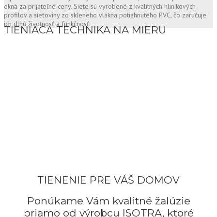
okná za prijateľné ceny. Siete sú vyrobené z kvalitných hliníkových
profilov a sieťoviny zo skleného vlákna potiahnutého PVC, čo zaručuje
ich dlhú životnosť a funkčnosť.
TIENIACA TECHNIKA NA MIERU
TIENENIE PRE VÁŠ DOMOV
Ponúkame Vám kvalitné žalúzie
priamo od výrobcu ISOTRA, ktoré