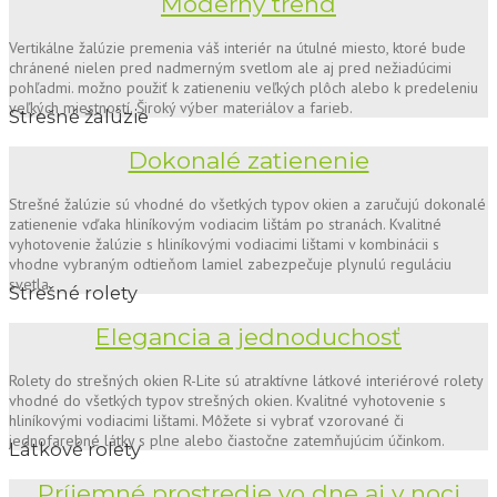
Moderný trend
Vertikálne žalúzie premenia váš interiér na útulné miesto, ktoré bude
chránené nielen pred nadmerným svetlom ale aj pred nežiadúcimi
pohľadmi. možno použiť k zatieneniu veľkých plôch alebo k predeleniu
veľkých miestností. Široký výber materiálov a farieb.
Strešné žalúzie
Dokonalé zatienenie
Strešné žalúzie sú vhodné do všetkých typov okien a zaručujú dokonalé
zatienenie vďaka hliníkovým vodiacim lištám po stranách. Kvalitné
vyhotovenie žalúzie s hliníkovými vodiacimi lištami v kombinácii s
vhodne vybraným odtieňom lamiel zabezpečuje plynulú reguláciu
svetla.
Strešné rolety
Elegancia a jednoduchosť
Rolety do strešných okien R-Lite sú atraktívne látkové interiérové rolety
vhodné do všetkých typov strešných okien. Kvalitné vyhotovenie s
hliníkovými vodiacimi lištami. Môžete si vybrať vzorované či
jednofarebné látky s plne alebo čiastočne zatemňujúcim účinkom.
Látkové rolety
Príjemné prostredie vo dne aj v noci