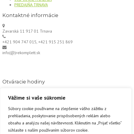
PREDAJŇA TRNAVA
Kontaktné informácie
Zavarská 11 917 01 Trnava
+421 904 747 015, +421 915 251 869
info(@)rekomplett.sk
Otváracie hodiny
Naša podpora je Vám k dispozícii.
Vážime si vaše súkromie
Pondelok-Štvrtok:
8.00-12.00 13.00-17.00
Piatok:
8.00-12.00
Súbory cookie používame na zlepšenie vášho zážitku z
Sobota:
Otvorené na objednávku
prehliadania, poskytovanie prispôsobených reklám alebo
Nedeľa:
Zatvorené
obsahu a analýzu našej návštevnosti. Kliknutím na „Prijať všetko“
Hľadať:
súhlasíte s naším používaním súborov cookie.
© DobroSoft