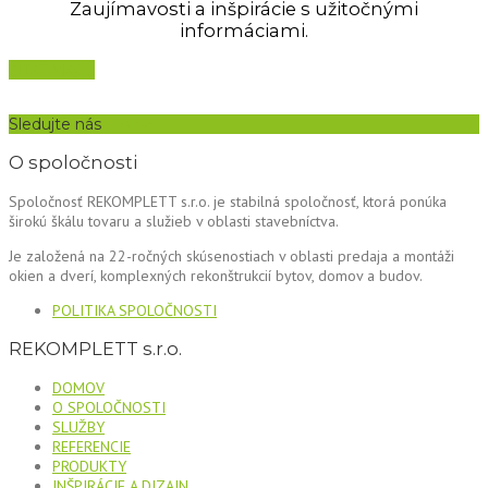
Zaujímavosti a inšpirácie s užitočnými
informáciami.
ČÍTAŤ VIAC...
Sledujte nás
O spoločnosti
Spoločnosť REKOMPLETT s.r.o. je stabilná spoločnosť, ktorá ponúka
širokú škálu tovaru a služieb v oblasti stavebníctva.
Je založená na 22-ročných skúsenostiach v oblasti predaja a montáži
okien a dverí, komplexných rekonštrukcií bytov, domov a budov.
POLITIKA SPOLOČNOSTI
REKOMPLETT s.r.o.
DOMOV
O SPOLOČNOSTI
SLUŽBY
REFERENCIE
PRODUKTY
INŠPIRÁCIE A DIZAJN