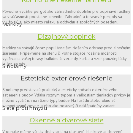
Pôvodné využitie pergol ako záhradného doplnku pre popínavé rastliny
sa v súčasnosti podstatne zmenilo. Záhradné a terasové pergoly sa
využívajú aj ako miesto relaxu a oddychu a spoločných posedení…
Markízy
Dizajnový doplnok
Markízy sa stávajú čoraz populárnejším riešením ochrany pred slnečným
žiarením . Pripevnené na stenu či voľne stojace rozšíria možnosti
využívania vašej terasy, balkónu či verandy. Farba a vzor použitej látky
je len na vás…
Slnolamy
Estetické exteriérové riešenie
Slnolamy predstavujú praktický a estetický spôsob exteriérového
zatienenia budov. Vďaka rôznym typom a veľkostiam tieniacich prvkov je
možné využiť ich na rôzne typy budov. Na fasádu alebo okno sú
namontované pevne, alebo ako posuvný či naklápateľný variant.
Siete proti hmyzu
Okenné a dverové siete
V ponuke máme všetky druhy sietí na plastové, hliníkové aj drevené