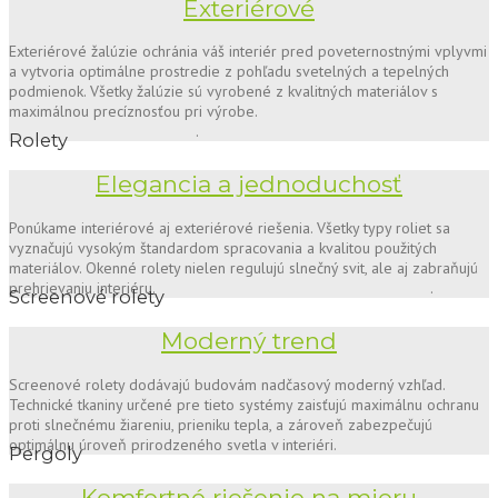
Exteriérové
Exteriérové žalúzie ochránia váš interiér pred poveternostnými vplyvmi
a vytvoria optimálne prostredie z pohľadu svetelných a tepelných
podmienok. Všetky žalúzie sú vyrobené z kvalitných materiálov s
maximálnou precíznosťou pri výrobe.
.
Rolety
Elegancia a jednoduchosť
Ponúkame interiérové aj exteriérové riešenia. Všetky typy roliet sa
vyznačujú vysokým štandardom spracovania a kvalitou použitých
materiálov. Okenné rolety nielen regulujú slnečný svit, ale aj zabraňujú
prehrievaniu interiéru. .
Screenové rolety
Moderný trend
Screenové rolety dodávajú budovám nadčasový moderný vzhľad.
Technické tkaniny určené pre tieto systémy zaisťujú maximálnu ochranu
proti slnečnému žiareniu, prieniku tepla, a zároveň zabezpečujú
optimálnu úroveň prirodzeného svetla v interiéri.
Pergoly
Komfortné riešenie na mieru