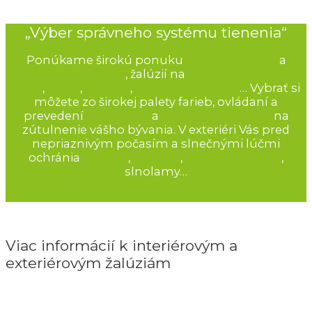
„Výber správneho systému tienenia“
Ponúkame širokú ponuku
horizontálnych
a
vertikálnych žalúzií
, žalúzií na
podkrovné/strešné
okná
,
rolety
,
zásteny
,
siete proti hmyzu
… Vybrať si
môžete zo širokej palety farieb, ovládaní a
prevedení
vonkajších
a
vnútorných žalúzií
na
zútulnenie vášho bývania. V exteriéri Vás pred
nepriaznivým počasím a slnečnými lúčmi
ochránia
pergoly
,
markízy
,
screenové rolety
,
slnolamy…
POZRITE SI NAŠE REALIZÁCIE
Viac informácií k interiérovým a
exteriérovým žalúziám