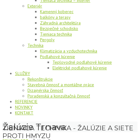
Tieniaca technika – interiér
Exteriér
Kamenný koberec
balkóny a terasy
Záhradná architektúra
Bezpečné schodisko
Tieniaca technika
Pergoly
Technika
Klimatizácia a vzduchotechnika
Podlahové kúrenie
Teplovodné podlahové kúrenie
Elektrické podlahové kúrenie
SLUŽBY
Rekonštrukcie
Stavebná činnosť a montážne práce
Dizajnérska činnosť
Poradenská a konzultačná činnosť
REFERENCIE
NOVINKY
KONTAKT
Žalúzie Trnava
TIENIACA TECHNIKA - ŽALÚZIE A SIETE
PROTI HMYZU