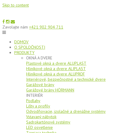
Skip to content
Zavolajte nám
+421 902 904 711
DOMOV
O SPOLOČNOSTI
PRODUKTY
OKNÁ A DVERE
Plastové okná a dvere ALUPLAST
Hliníkové okná a dvere ALIPLAST
Hliníkové okná a dvere ALUPROF
Interiérové, bezpečnostné a technické dvere
Garážové brány
Garážové brány HÖRMANN
INTERIÉR
Podlahy
Lišty a profily
Odvodňovacie, izolačné a drenážne systémy
Vstavaný nábytok
Sadrokartónové systémy
LED osvetlenie
Tieniaca technika