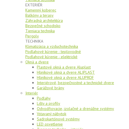
EXTERIÉR
Kamenný koberec
Balkóny a terasy
Záhradná architektúra
Bezpečné schodisko
Tieniaca technika
Pergoly
TECHNIKA
Klimatizácia a vzduchotechnika
Podlahové kúrenie - teplovodné
Podlahové kúrenie - elektrické
Okná a dvere
Plastové okná a dvere Aluplast
Hliníkové okná a dvere ALIPLAST
Hliníkové okná a dvere ALUPROF
Interiérové, bezpečnostné a technické dvere
Garážové brány
Interiér
Podlahy
Lišty a profily
Odvodňovacie, izolačné a drenážne systémy
Vstavaný nábytok
Sadrokartónové systémy
LED osvetlenie